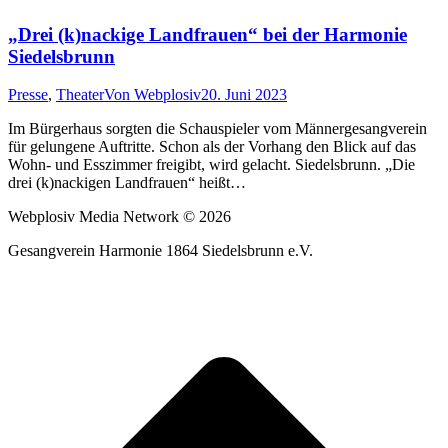
„Drei (k)nackige Landfrauen“ bei der Harmonie
Siedelsbrunn
Presse
,
Theater
Von
Webplosiv
20. Juni 2023
Im Bürgerhaus sorgten die Schauspieler vom Männergesangverein
für gelungene Auftritte. Schon als der Vorhang den Blick auf das
Wohn- und Esszimmer freigibt, wird gelacht. Siedelsbrunn. „Die
drei (k)nackigen Landfrauen“ heißt…
Webplosiv Media Network © 2026
Gesangverein Harmonie 1864 Siedelsbrunn e.V.
t
T