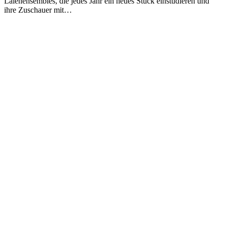
Laienensembles, die jedes Jahr ein neues Stück einstudieren und
ihre Zuschauer mit…