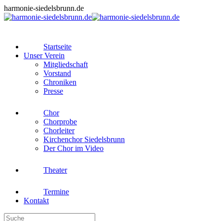
Zum
harmonie-siedelsbrunn.de
Inhalt
springen
Startseite
Unser Verein
Mitgliedschaft
Vorstand
Chroniken
Presse
Chor
Chorprobe
Chorleiter
Kirchenchor Siedelsbrunn
Der Chor im Video
Theater
Termine
Kontakt
Search: