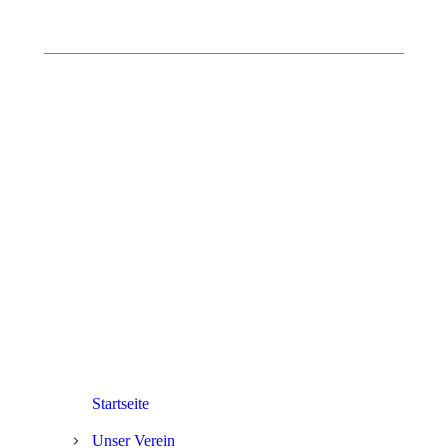
Administration Onlinepräsenz Harmonie
Siedelsbrunn durch:
Webplosiv Media Network
Hauptstraße Nord 66
69483 Wald-Michelbach
Telefon: 06207/20 33 38 4
Mail:
info@webplosiv.de
Startseite
Unser Verein