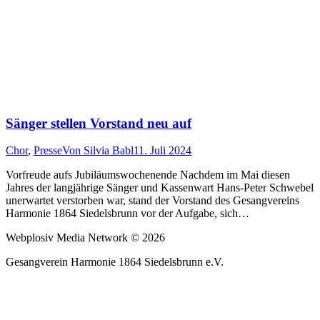
Sänger stellen Vorstand neu auf
Chor
,
Presse
Von
Silvia Babl
11. Juli 2024
Vorfreude aufs Jubiläumswochenende Nachdem im Mai diesen
Jahres der langjährige Sänger und Kassenwart Hans-Peter Schwebel
unerwartet verstorben war, stand der Vorstand des Gesangvereins
Harmonie 1864 Siedelsbrunn vor der Aufgabe, sich…
Webplosiv Media Network © 2026
Gesangverein Harmonie 1864 Siedelsbrunn e.V.
t
T