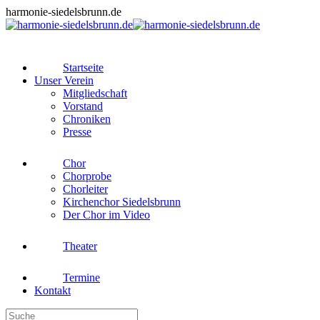
Zum
harmonie-siedelsbrunn.de
Inhalt
springen
Startseite
Unser Verein
Mitgliedschaft
Vorstand
Chroniken
Presse
Chor
Chorprobe
Chorleiter
Kirchenchor Siedelsbrunn
Der Chor im Video
Theater
Termine
Kontakt
Search: