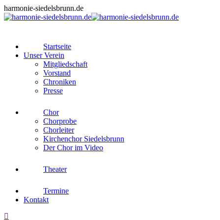
Zum
harmonie-siedelsbrunn.de
Inhalt
springen
Startseite
Unser Verein
Mitgliedschaft
Vorstand
Chroniken
Presse
Chor
Chorprobe
Chorleiter
Kirchenchor Siedelsbrunn
Der Chor im Video
Theater
Termine
Kontakt
Search: