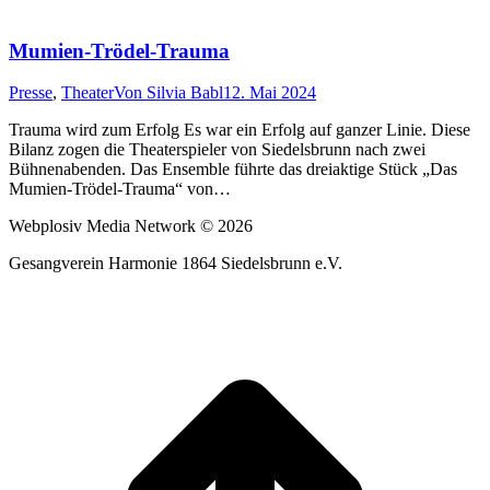
Mumien-Trödel-Trauma
Presse
,
Theater
Von
Silvia Babl
12. Mai 2024
Trauma wird zum Erfolg Es war ein Erfolg auf ganzer Linie. Diese
Bilanz zogen die Theaterspieler von Siedelsbrunn nach zwei
Bühnenabenden. Das Ensemble führte das dreiaktige Stück „Das
Mumien-Trödel-Trauma“ von…
Webplosiv Media Network © 2026
Gesangverein Harmonie 1864 Siedelsbrunn e.V.
t
T