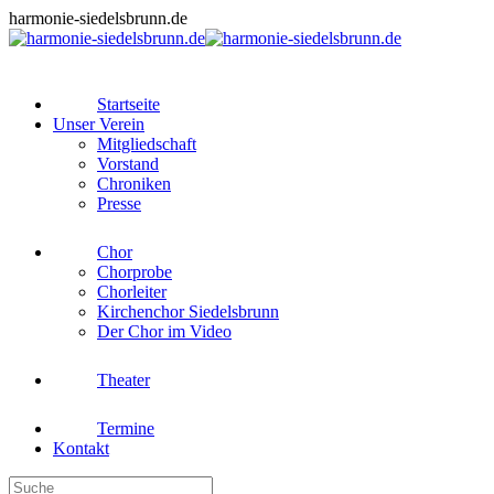
Zum
harmonie-siedelsbrunn.de
Inhalt
springen
Startseite
Unser Verein
Mitgliedschaft
Vorstand
Chroniken
Presse
Chor
Chorprobe
Chorleiter
Kirchenchor Siedelsbrunn
Der Chor im Video
Theater
Termine
Kontakt
Search: