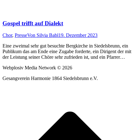
Gospel trifft auf Dialekt
Chor
,
Presse
Von
Silvia Babl
19. Dezember 2023
Eine zweimal sehr gut besuchte Bergkirche in Siedelsbrunn, ein
Publikum das am Ende eine Zugabe forderte, ein Dirigent der mit
der Leistung seiner Chöre sehr zufrieden ist, und ein Pfarrer…
Webplosiv Media Network © 2026
Gesangverein Harmonie 1864 Siedelsbrunn e.V.
t
T