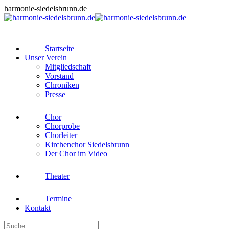
Zum
harmonie-siedelsbrunn.de
Inhalt
springen
Startseite
Unser Verein
Mitgliedschaft
Vorstand
Chroniken
Presse
Chor
Chorprobe
Chorleiter
Kirchenchor Siedelsbrunn
Der Chor im Video
Theater
Termine
Kontakt
Search: