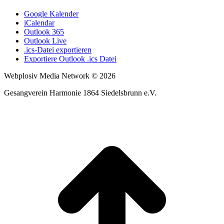
Google Kalender
iCalendar
Outlook 365
Outlook Live
.ics-Datei exportieren
Exportiere Outlook .ics Datei
Webplosiv Media Network © 2026
Gesangverein Harmonie 1864 Siedelsbrunn e.V.
t
T