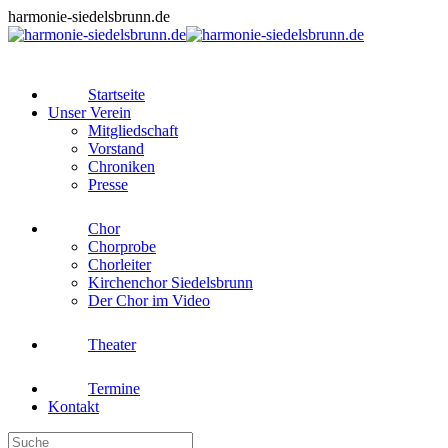
Zum
harmonie-siedelsbrunn.de
Inhalt
springen
Startseite
Unser Verein
Mitgliedschaft
Vorstand
Chroniken
Presse
Chor
Chorprobe
Chorleiter
Kirchenchor Siedelsbrunn
Der Chor im Video
Theater
Termine
Kontakt
Search: