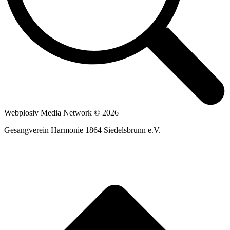
Webplosiv Media Network © 2026
Gesangverein Harmonie 1864 Siedelsbrunn e.V.
t
T